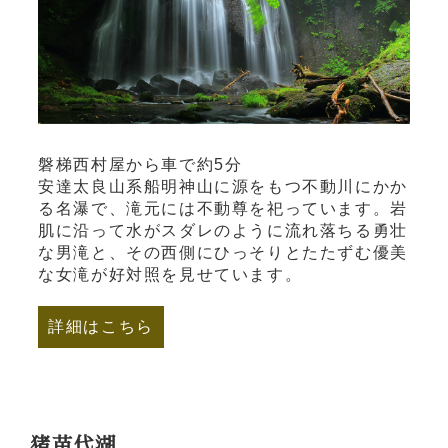
磐梯西村屋から車で約5分
安達太良山系船明神山に源をもつ不動川にかか
る名瀑で、滝元には不動尊を祀っています。岩
肌に沿って水がスダレのように流れ落ちる勇壮
な男滝と、その西側にひっそりとたたずむ優美
な女滝が好対照を見せています。
詳細はこちら
猪苗代湖