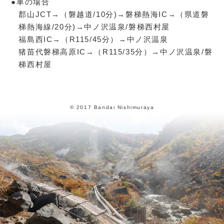
●車の場合
郡山JCT→（磐越道/10分)→磐梯熱海IC→（県道磐
梯熱海線/20分)→中ノ沢温泉/磐梯西村屋
福島西IC→（R115/45分）→中ノ沢温泉
猪苗代磐梯高原IC→（R115/35分）→中ノ沢温泉/磐
梯西村屋
© 2017 Bandai Nishimuraya